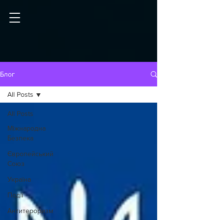
Блог
All Posts
All Posts
Міжнародна
Безпека
Європейський
Союз
Україна
Події
Антитероризм