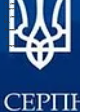
Україна
Новини
Україна
Дос
Вітання
гум
галерея