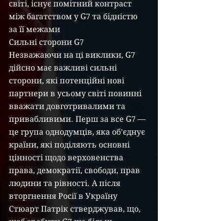
світі, існує помітний контраст 
між багатством у G7 та бідністю 
за її межами
Сильні сторони G7
Незважаючи на ці виклики, G7 
дійсно має важливі сильні 
сторони, які потенційні нові 
партнери в усьому світі повинні 
вважати довготривалими та 
привабливими. Перш за все G7 — 
це група однодумців, яка об’єднує 
країни, які поділяють основні 
цінності щодо верховенства 
права, демократії, свободи, прав 
людини та рівності. А після 
вторгнення Росії в Україну 
Стюарт Патрік стверджував, що, 