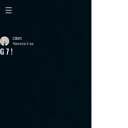
CIRPS
Читати 5 хв
G 7 !