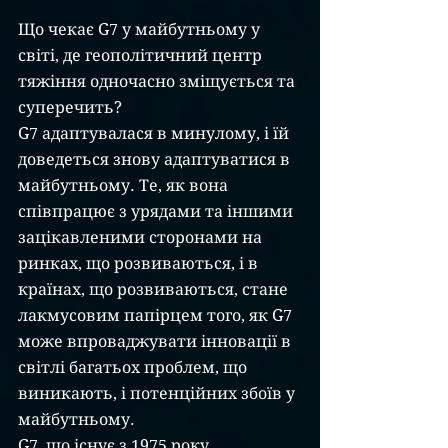
Що чекає G7 у майбутньому у 
світі, де геополітичний центр 
тяжіння одночасно зміщується та 
суперечить?
G7 адаптувалася в минулому, і їй 
доведеться знову адаптуватися в 
майбутньому. Те, як вона 
співпрацює з урядами та іншими 
зацікавленими сторонами на 
ринках, що розвиваються, і в 
країнах, що розвиваються, стане 
лакмусовим папірцем того, як G7 
може впроваджувати інновації в 
світлі багатьох проблем, що 
виникають, і потенційних збоїв у 
майбутньому.
G7, що існує з 1975 року, 