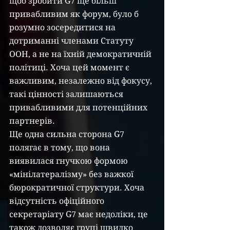
щоб зробити G7 ще більш 
привабливим як форум, було б 
розумно зосередитися на 
дотриманні членами Статуту 
ООН, а не на їхній демократичній 
політиці. Хоча цей момент є 
важливим, незалежно від фокусу, 
такі цінності залишаються 
привабливими для потенційних 
партнерів.
Ще одна сильна сторона G7 
полягає в тому, що вона 
виявилася гнучкою формою 
«мінілатералізму» без важкої 
бюрократичної структури. Хоча 
відсутність офіційного 
секретаріату G7 має недоліки, це 
також дозволяє групі швидко 