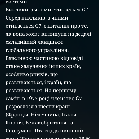
системи.
Виклики, з якими стикається G7
Серед викликів, з якими 
стикається G7, є питання про те, 
як вона може вплинути на дедалі 
складніший ландшафт 
глобального управління. 
Важливою частиною відповіді 
стане залучення інших країн, 
особливо ринків, що 
розвиваються, і країн, що 
розвиваються. На першому 
саміті в 1975 році членство G7 
розрослося з шести країн 
(Франція, Німеччина, Італія, 
Японія, Великобританія та 
Сполучені Штати) до нинішніх 
семи (Канада приєдналася в 1976 