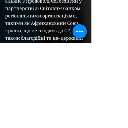
альянс з продовольчої безпеки у 
партнерстві зі Світовим банком, 
регіональними організаціями, 
такими як Африканський Союз, 
країни, що не входять до G7, а 
також благодійні та не- державні 
організації. У майбутньому G7 
має надихатися цим прикладом, 
прислухатися до пріоритетів 
зацікавлених сторін, що не 
входять до G7, і формувати з 
ними партнерські відносини. Це 
має призвести до спільних заяв і 
конкретних проектів.
Структурована взаємодія: G7 
повинна перейти від 
спеціальних запрошень країнам, 
що не є членами, для участі в 