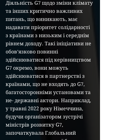
Діяльність G7 щодо зміни клімату 
та інших критично важливих 
питань, що виникають, має 
надавати пріоритет солідарності 
з країнами з низьким і середнім 
рівнем доходу. Такі ініціативи не 
обов’язково повинні 
здійснюватися під керівництвом 
G7 окремо, вони можуть 
здійснюватися в партнерстві з 
країнами, що не входять до G7, 
багатосторонніми установами та 
не- державні актори. Наприклад, 
у травні 2022 року Німеччина, 
будучи організатором зустрічі 
міністрів розвитку G7, 
започаткувала Глобальний 