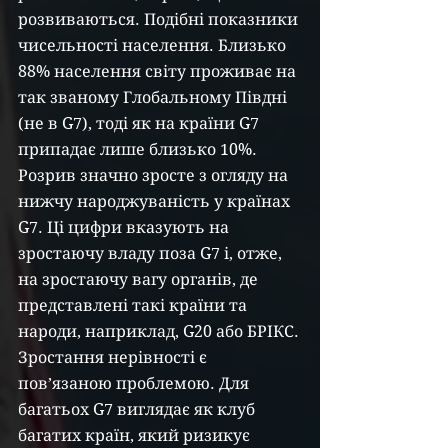
розвиваються. Подібні показники 
чисельності населення. Близько 
88% населення світу проживає на 
так званому Глобальному Півдні 
(не в G7), тоді як на країни G7 
припадає лише близько 10%. 
Розрив значно зросте з огляду на 
нижчу народжуваність у країнах 
G7. Ці цифри вказують на 
зростаючу владу поза G7 і, отже, 
на зростаючу вагу органів, де 
представлені такі країни та 
народи, наприклад, G20 або БРІКС.
Зростання нерівності є 
пов’язаною проблемою. Для 
багатьох G7 виглядає як клуб 
багатих країн, який ризикує 