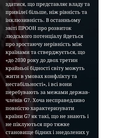
здатися, що представляє владу та 
привілеї більше, ніж рівність та 
інклюзивність. В останньому 
звіті ПРООН про розвиток 
людського потенціалу йдеться 
про зростаючу нерівність між 
країнами та стверджується, що 
«до 2030 року до двох третин 
крайньої бідності світу можуть 
жити в умовах конфлікту та 
нестабільності», і всі вони 
перебувають за межами держав-
членів G7. Хоча несправедливо 
повністю характеризувати 
країни G7 як такі, що не знають і 
не піклуються про тяжке 
становище бідних і знедолених у 