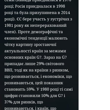
році; Росія приєдналася в 1998 
році та була призупинена в 2014 
році). ЄС бере участь у зустрічах з 
1981 року як неперерахований 
член). Проте демографічні та 
економічні тенденції малюють 
чітку картину зростаючої 
актуальності країн за межами 
основних країн G7. Зараз на G7 
припадає лише 29% світового 
ВВП, тоді як на країни з ринком, 
що розвивається, і економіки, що 
розвиваються, цей показник 
становить 59%. У 1980 році ті самі 
цифри становили 50% для G7 і 
37% для ринків, що 
розвиваються, і країн, що 