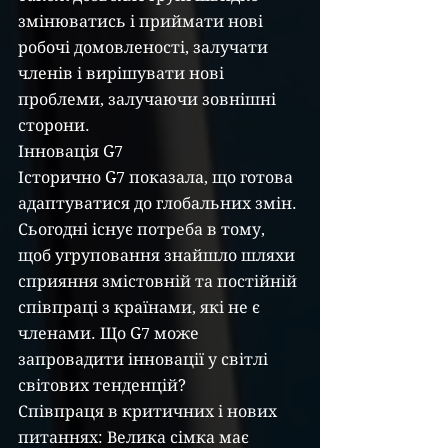
змінюватись і приймати нові 
робочі домовленості, залучати 
членів і вирішувати нові 
проблеми, залучаючи зовнішні 
сторони.
Інновація G7
Історично G7 показала, що готова 
адаптуватися до глобальних змін. 
Сьогодні існує потреба в тому, 
щоб угруповання знайшло шляхи 
сприяння змістовній та постійній 
співпраці з країнами, які не є 
членами. Що G7 може 
запровадити інновації у світлі 
світових тенденцій?
Співпраця в критичних і нових 
питаннях: Велика сімка має 