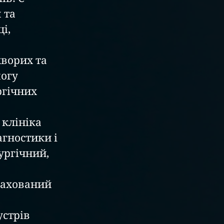
 та 
і, 
огу 
ргічних 
гностики і 
ургічний, 
рахований 