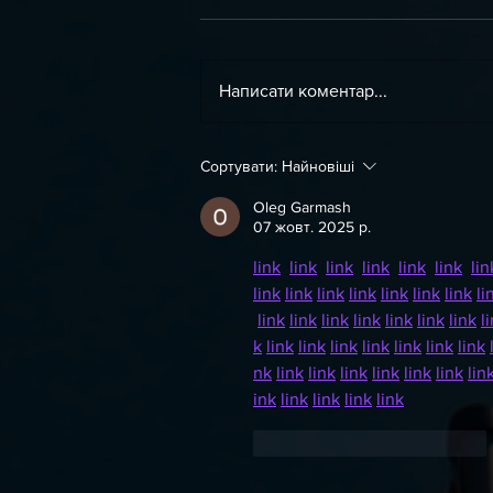
Написати коментар...
День Незалежності України !
Сортувати:
Найновіші
Oleg Garmash
07 жовт. 2025 р.
link
link
link
link
link
link
lin
link
link
link
link
link
link
link
li
link
link
link
link
link
link
link
l
k
link
link
link
link
link
link
link
nk
link
link
link
link
link
link
lin
ink
link
link
link
link
Вподобати
Відповісти