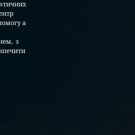
втичних 
ентр 
омогу а 
м,  з 
зпечити 