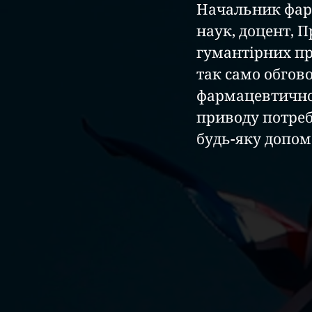
Начальник фар
наук, доцент, 
гумантірних пр
так само обгов
фармацевтичног
приводу потреб
будь-яку допом