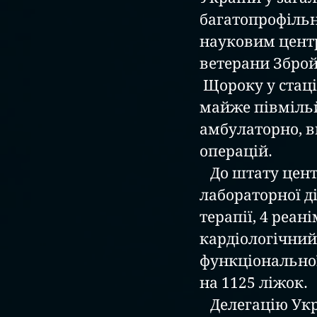
багатопрофільн
науковим центр
ветерани 
Збро
 Щороку у стаціонарі проходять лікування понад 30 тис. хворих та 
майже півміль
амбулаторно, в
операцій.
   До штату центру входять: 26 клінік (понад 40 відділень), клініка 
лабораторної ді
терапії, 4 реан
кардіологічний 
функціональної
на 1125 ліжок.
   Делегацію Українського центру гумантірних проектів зустрів 