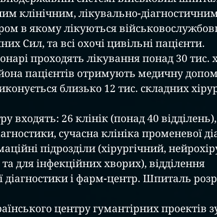
им клінічним, лікувально-діагностичним
ом в якому лікуються військовослужбовц
йних Сил
, та всі охочі цивільні пацієнти. 
йона пацієнтів отримують медичну допом
иконується близько 12 тис. складних хіру
агностики, сучасна клініка променевої діа
імаційні підрозділи (хірургічний, нейрохір
та для інфекційних хворих), відділення 
 діагностики і фарм-центр. Шпиталь роз