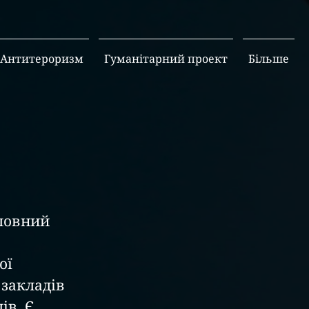
Антитероризм
Гуманітарний проект
Більше
ловний 
ої 
закладів 
лів
. Є 