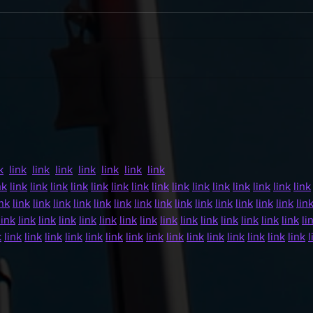
День Державного Прапора України
Всесв
!
допом
k
link
link
link
link
link
link
link
nk
link
link
link
link
link
link
link
link
link
link
link
link
link
link
link
ink
link
link
link
link
link
link
link
link
link
link
link
link
link
link
lin
link
link
link
link
link
link
link
link
link
link
link
link
link
link
link
li
k
link
link
link
link
link
link
link
link
link
link
link
link
link
link
link
l