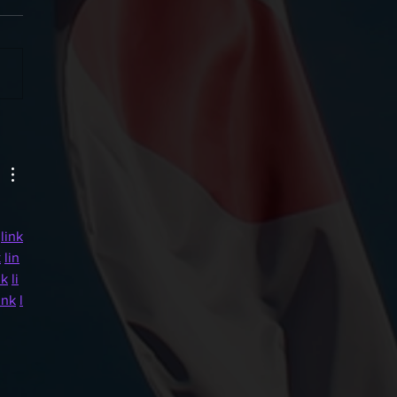
ітній день гуманітарної
оги !
link
k
lin
nk
li
ink
l