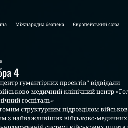
їна
Міжнародна безпека
Європейський союз
хв
бра 4
військово-медичний клінічний центр «Го
нічний госпіталь» 
 вагомим структурним підрозділом 
військов
ним з найважливіших 
військово-медичних 
льнодержавній системі 
військових шпита