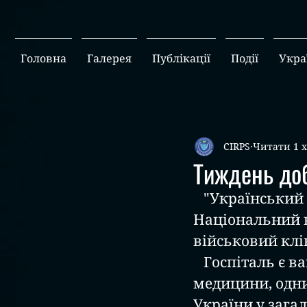
Головна
Галерея
Публікації
Події
Укра
CIRPS
Читати 1 
Тиждень до
   "Український центр гумантірних проектів" відвідали 
Національний 
військовий клі
   Госпіталь є
медицини
, од
України
 у зага