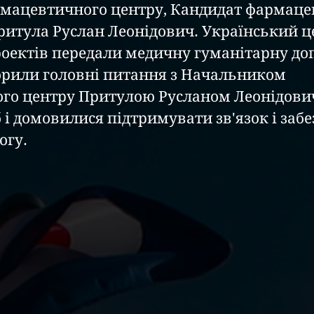
мацевтичного центру, Кандидат фармаце
Притула Руслан Леонідович. Український ц
оектів передали медичну гуманітарну доп
орили головні питання з Начальником 
о центру Притулою Русланом Леонідовиче
 і домовилися підтримувати зв'язок і забе
огу.