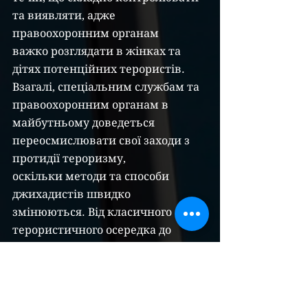
та виявляти, адже 
правоохоронним органам
важко розглядати в жінках та 
дітях потенційних терористів.
Взагалі, спеціальним службам та 
правоохоронним органам в
майбутньому доведеться 
переосмислювати свої заходи з 
протидії тероризму,
оскільки методи та способи 
джихадистів швидко 
змінюються. Від класичного
терористичного осередка до 
терористів – одинаків, яких все 
важче виявляти.
Разом з цим, боротьба з 
терористами вимагає значних 