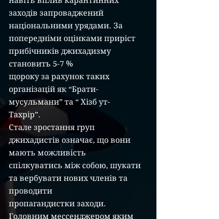
навіть вплив карантинних 
заходів запроваджений 
національними урядами. За
попередніми оцінками приріст 
прибічників джихадизму 
становить 5-7 %
щороку за рахунок таких 
організацій як “Брати-
мусульмани” та “ Хізб ут-
Тахрір”.
Стале зростання груп 
джихадистів означає, що вони 
мають можливість
спілкуватись між собою, шукати 
та вербувати нових членів та 
проводити
пропагандистки заходи. 
Головним мессенджером яким 