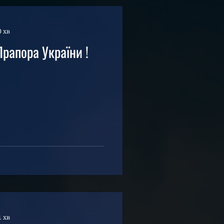
0 хв
рапора України !
1 хв