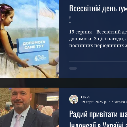
Всесвітній день гу
!
19 серпня – Всесвітній д
допомоги. З цієї нагоди,
постійних періодичних з
for...
CIRPS
19 серп. 2025 р.
Читати 
Радий привітати ш
Індонезії в Україні з 80-ю річницею