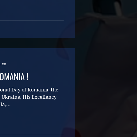
1 хв
OMANIA !
ional Day of Romania, the
Ukraine, His Excellency
a,...