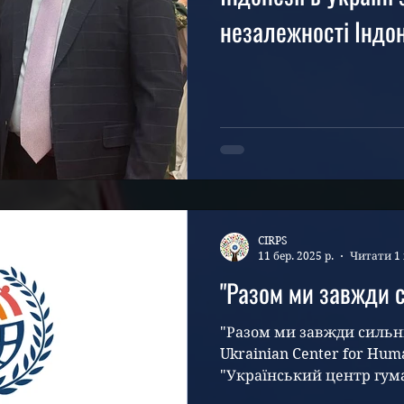
незалежності Індонезії, та п
йому та дружньому
народу миру, успіхі
CIRPS
11 бер. 2025 р.
Читати 1 
"Разом ми завжди 
"Разом ми завжди сильні
Ukrainian Center for Huma
"Український центр гума