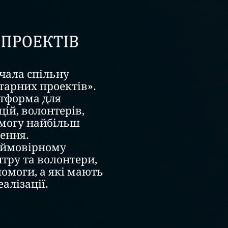
очала спільну
тарних проектів».
атформа для
цій, волонтерів,
омогу найбільш
ення.
неймовірному
нтру та волонтери,
омоги, а які мають
алізації.