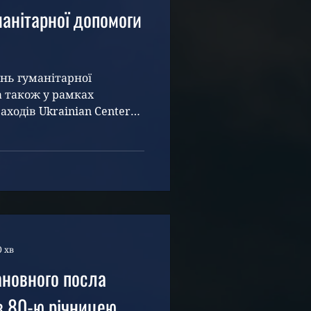
манітарної допомоги
ень гуманітарної
 а також у рамках
аходів Ukrainian Center
0 хв
ановного посла