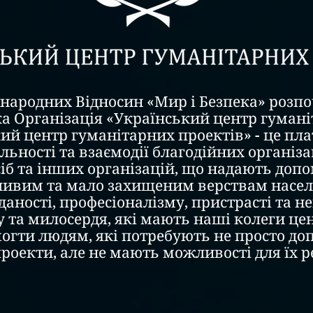
народних Відносин «Мир і Безпека» розп
а Організація «Український центр гумані
ий центр гуманітарних проектів» - це пл
льності та взаємодії благодійних організа
іб та інших організацій, що надають доп
ливим та мало захищеним верствам насел
даності, професіоналізму, пристрасті та 
 та милосердя, які мають наші колеги це
гти людям, які потребують не просто доп
проекти, але не мають можливості для їх ре