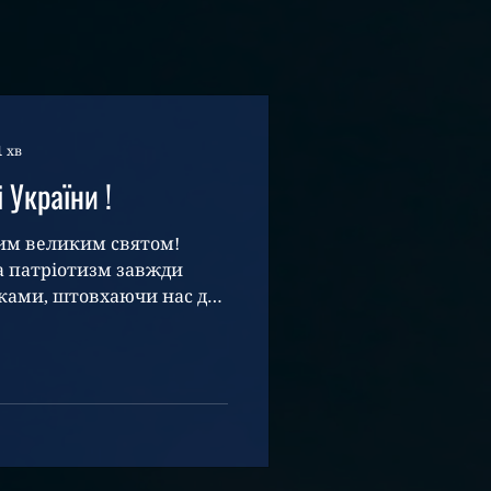
1 хв
України !
 цим великим святом!
та патріотизм завжди
ками, штовхаючи нас до