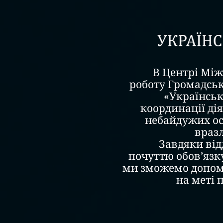
В Центрі Між
роботу Громадськ
«Українськ
координації дія
небайдужих ос
враз
Завдяки від
почуттю обов’язку
ми зможемо допомо
на меті 