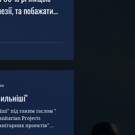
обажати
 індонезійському
в та процвітання.
хв
сильніші"
ші" під таким гаслом "
nitarian Projects
нітарних проектів"...