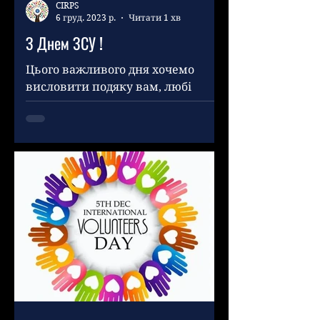
CIRPS
6 груд. 2023 р.
Читати 1 хв
З Днем ЗСУ !
Цього важливого дня хочемо
висловити подяку вам, любі
захисники! Ваші подвиги та
жертви для благополуччя країни
є незрівнянними. Нехай це...