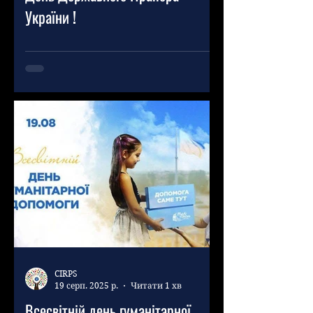
України !
CIRPS
19 серп. 2025 р.
Читати 1 хв
Всесвітній день гуманітарної