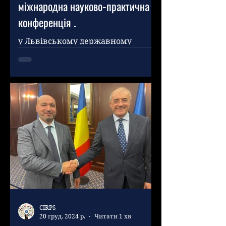
міжнародна науково-практична
конференція .
у Львівському державному
університеті внутрішніх справ
відбулася міжнародна науково-
практична конференція,
присвячена сучасним
викликам...
CIRPS
20 груд. 2024 р.
Читати 1 хв