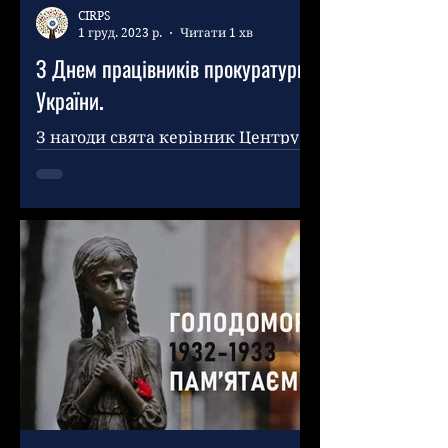
CIRPS
1 груд. 2023 р.
Читати 1 хв
З Днем працівників прокуратури
України.
З нагоди свята керівник Центру
Міжнародних Відносин «Мир і
Безпека» Хусамеддін Аль-
Халавані , бажає миру,
процвітання, щастя і завжди...