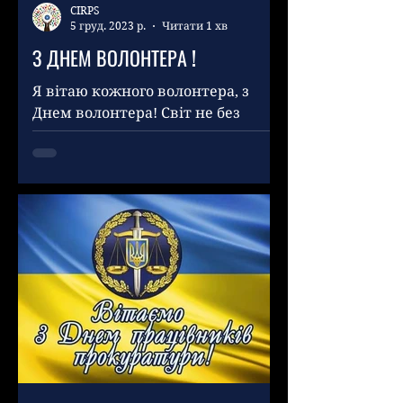
CIRPS
5 груд. 2023 р.
Читати 1 хв
З ДНЕМ ВОЛОНТЕРА !
Я вітаю кожного волонтера, з
Днем волонтера! Світ не без
добрих людей, і Ви - цьому
підтвердження. Завдяки
безкорисливій праці, чуйності,...