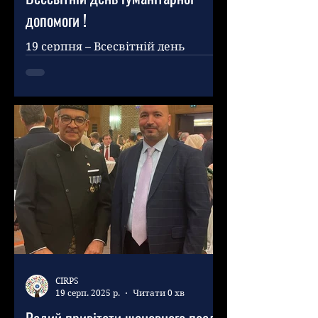
допомоги !
19 серпня – Всесвітній день
гуманітарної допомоги. З цієї
нагоди, а також у рамках
постійних періодичних заходів
Ukrainian Center for...
CIRPS
19 серп. 2025 р.
Читати 0 хв