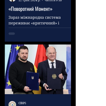
12 трав. 2024 р.
Читати 9 хв
«Поворотний Момент»
Зараз міжнародна система
переживає «критичний» і
«поворотний момент», якого вона
не переживала з кінця Другої
світової війни на рівні...
CIRPS