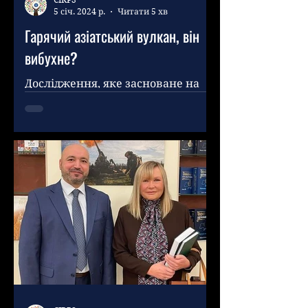
5 січ. 2024 р.
Читати 5 хв
Гарячий азіатський вулкан, він
вибухне?
Дослідження, яке засноване на
дискусіях на Форумі Шангрі-Ла та
наступних звітах служб безпеки
двадцяти основних азіатських
країн,...