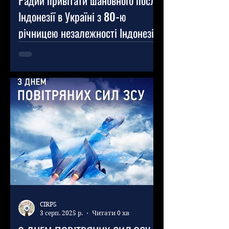
Радий привітати шановного посла
Індонезії в Україні з 80-ю
річницею незалежності Індонезії,
та побажати йому та дружньому
індонезійському народу миру,
успіхів та процвітання.
CIRPS
3 серп. 2025 р.
Читати 0 хв