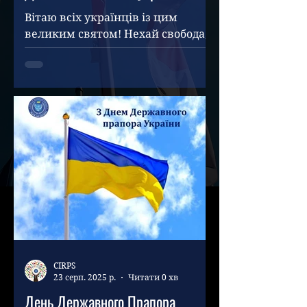
Вітаю всіх українців із цим
великим святом! Нехай свобода,
єдність та патріотизм завжди
будуть нашими супутниками,
штовхаючи нас до нових...
CIRPS
23 серп. 2025 р.
Читати 0 хв
День Державного Прапора