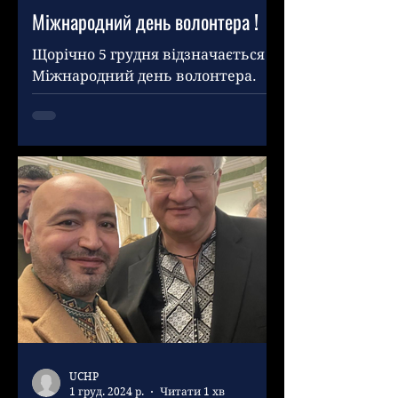
Міжнародний день волонтера !
Щорічно 5 грудня відзначається
Міжнародний день волонтера.
Цей день є унікальною нагодою
подякувати всім зусиллям
волонтерів та їхніх...
UCHP
1 груд. 2024 р.
Читати 1 хв