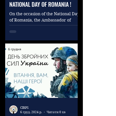
NATIONAL DAY OF ROMANIA !
On the occasion of the National Day
of Romania, the Ambassador of
Romania to Ukraine, His Excellency
Mr. Alexandru Victor Micula,...
CIRPS
6 груд. 2024 р.
Читати 0 хв