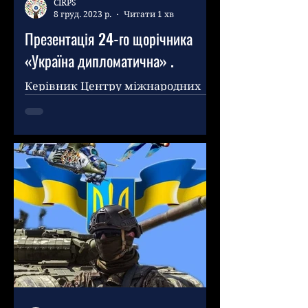
CIRPS
8 груд. 2023 р.
Читати 1 хв
Презентація 24-го щорічника
«Україна дипломатична» .
Керівник Центру міжнародних
відносин «Мир і безпека»
Хусамеддін Аль-Халавані з
радістю прийняв запрошення
відвідати 24-ту щорічну...