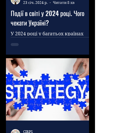
23 січ. 2024 р.
Читати 8 хв
Події в світі у 2024 році. Чого
чекати Україні?
У 2024 році у багатьох країнах
світу відбудуться президентські,
парламентські та місцеві вибори.
Голосуватимуть близько 4
мільярдів...
CIRPS