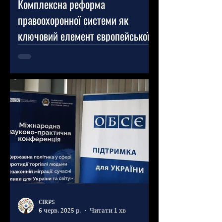
Комплексна реформа
правоохоронної системи як
ключовий елемент європейської
інтеграції України
Заступник міністра внутрішніх
справ представив урядовий план
європейської інтеграції, який
включає заходи щодо
реформування...
CIRPS
6 черв. 2025 р.
Читати 1 хв