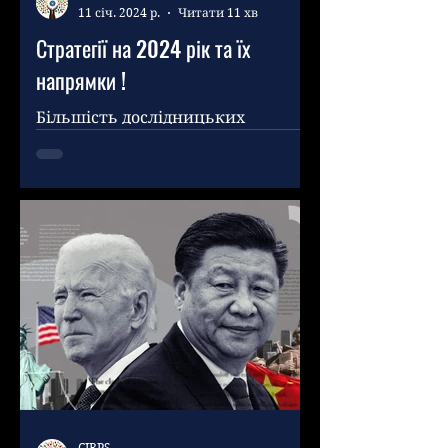
11 січ. 2024 р.
Читати 11 хв
Стратегії на 2024 рік та їх
напрямки !
Більшість дослідницьких
тенденцій вказують на
повернення питань безпеки та
стратегії на вершину денного
порядку міжнародної політики.
Це...
CIRPS