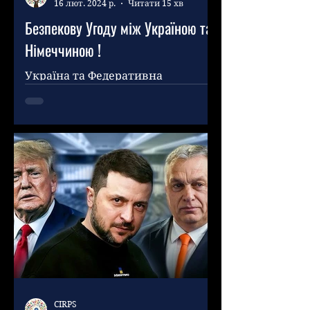
16 лют. 2024 р.
Читати 15 хв
Безпекову Угоду між Україною та
Німеччиною !
Україна та Федеративна
Республіка Німеччина
(«Німеччина»), далі – «Учасники»,
рішуче засуджують
невиправдану, неспровоковану,
незаконну...
CIRPS