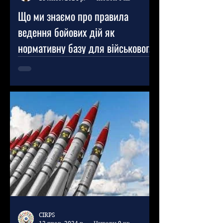
Що ми знаємо про правила
ведення бойових дій як
нормативну базу для військового
штучного інтелекту (ШІ)?
Для розробки, розгортання та
використання штучного
інтелекту (ШІ) у військових цілях
потрібна належна нормативна
база. Будь-які такі...
CIRPS