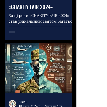
«CHARITY FAIR 2024»
За ці роки «CHARITY FAIR 2024»
став унікальним святом багатьох
культур, під час якого
дипломатичні представництва
іноземних держав,...
CIRPS
18 лист. 2024 р.
Читати 6 хв