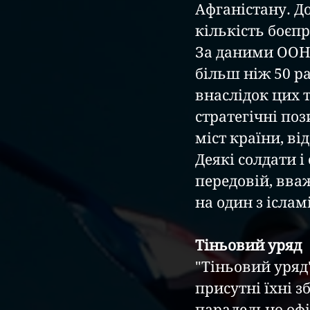
Афганістану. Д
кількість боєп
За даними ООН,
більш ніж 50 ра
внаслідок цих 
стратегічні поз
міст країни, ві
Деякі солдати і
передовій, вваж
на один з ісла
Тіньовий уряд
"Тіньовий уряд"
присутні їхні з