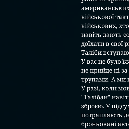
американських в
військової такт
військових, хто
навіть дають с
доїхати в свої 
Таліби вступают
У вас не було ї
не прийде ні з
трупами. А ми г
У разі, коли мо
"Талібан" наві
зброєю. У підсу
потрапляють де
броньовані авт