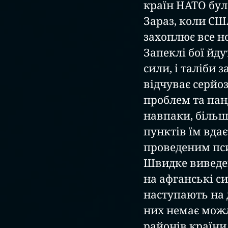
країн НАТО була
Зараз, коли СШ
захоплює все но
Запеклі бої йду
сили, і таліби 
відчуває серйо
проблем та пан
навпаки, більш
пунктів їм вдає
проведеним пс
Швидке виведе
на афганські си
наступають на 
них немає можли
районів країни,