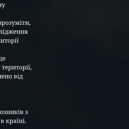
ну 
зрозуміти, 
лідження 
иторії 
ще 
території, 
ено від 
юзників з 
в країні.