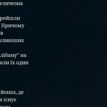
еличезна 
ерейшли 
. Причому 
в 
ажливіших 
лібану" на 
или їх один 
йонах, де 
 існує 