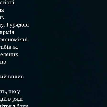
гіоні. 
я 
ль.
. І урядові 
армія 
економічні 
ібів ж, 
селених 
но 
ий вплив 
 
ь, що у 
ій в ряді 
ітря з боку 