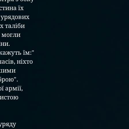
тина їх 
 урядових 
х таліби 
 могли 
їни.
кажуть їм:" 
асів, ніхто 
ашими 
брою".
 армії, 
бистою 
уряду 