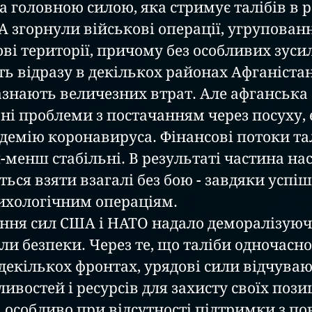
 головною силою, яка стримує талібів в ре
А згорнули військові операції, угрупованн
ві території, причому без особливих зуси
ть відразу в декількох районах Афганістану
зазнають величезних втрат. Але афганська 
зні проблеми з постачанням через посуху, 
демію коронавируса. Фінансові потоки тал
-менш стабільні. В результаті частина на
ться взяти взагалі без бою - завдяки успіш
ихологічним операціям.
ння сил США і НАТО надало деморалізуюч
ли безпеки. Через те, що таліби одночасно
декількох фронтах, урядові сили відчувают
востей і ресурсів для захисту своїх позиц
 особливо при відсутності підтримки з пов