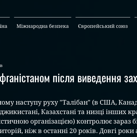
їна
Міжнародна безпека
Європейський союз
хв
фганістаном після виведення за
му наступу руху "Талібан" (в США, Канаді,
джикистані, Казахстані та низці інших кра
стичною організацією) контролює зараз б
торій, ніж в останні 20 років. Довгі роки 