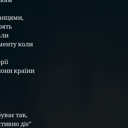
кам 
анцями, 
рять 
али 
менту коли 
рії 
йони країни 
уває так, 
тивно діє" 