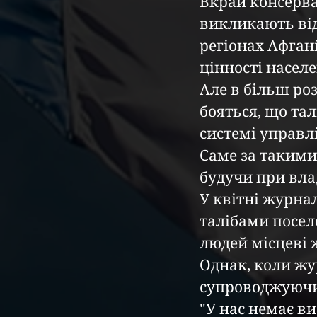
Вкрай консерва
викликають від
регіонах Афгані
цінності населе
Але в більш ро
бояться, що тал
системі управл
Саме за такими
будучи при влад
У квітні журнал
талібами поселе
людей місцеві 
Однак, коли жур
супроводжуючих
"У нас немає ви