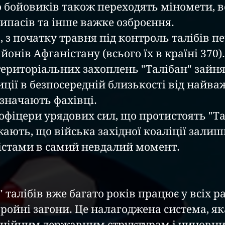
о бойовиків також переходять міномети, в
рипасів та інше важке озброєння.
 з початку травня під контроль талібів п
йонів Афганістану (всього їх в країні 370)
територіальних захоплень "Талібан" зайня
иції в безпосередній близькості від найв
дзначають фахівці.
 офіцери урядових сил, що протистоять "Та
ають, що війська західної коаліції залиш
містами в самий невдалий момент.
 талібів вже багато років працює у всіх ра
бройні загони. Це налагоджена система, яка