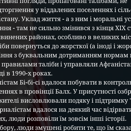
тивні погляди, пропаговані талібами, не 
торгнення у віддалених поселеннях і сіль
стану. Уклад життя - а з ним і моральні ус
ння - там не сильно змінився з кінця XIX с
звинених районах, особливо в великих міс
іби повернуться до жорсткої (а іноді і жорс
іння з буквальним дотриманням нормам ш
 правилами таліби і управляли Афганіста
і в 1990-х роках.
істам Бі-бі-сі вдалося побувати в контро
ннях в провінції Балх. У присутності озб
жителі висловлювали подяку і підтримку "
налістам вдалося на деякий час відірвати
, люди розповіли їм зовсім інші історії.
бору, люди змушені робити те, що їм сказа