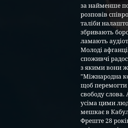
за найменше по
розповів співро
таліби налаштов
збривають боро
ламають аудіоте
Молоді афганці 
споживчі радост
з якими вони ж
"Міжнародна ко
щоб перемогти 
свободу слова. 
усіма цими люд
мешкає в Кабул
Фреште 28 рокі