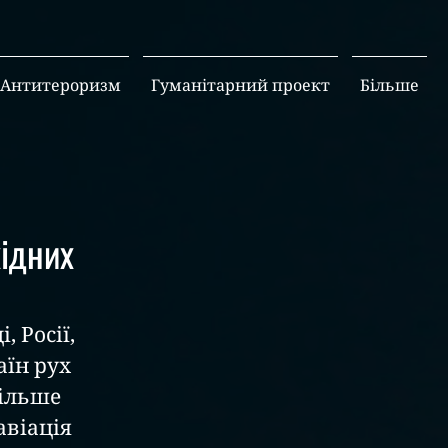
Антитероризм
Гуманітарний проект
Більше
хідних
 Росії, 
їн рух 
ільше 
авіація 