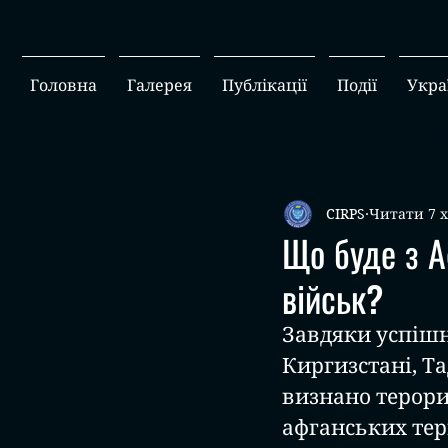
Головна
Галерея
Публікації
Події
Укра
CIRPS
Читати 7 
Що буде з А
військ?
Завдяки успішно
Киргизстані, Та
визнано терори
афганських тери