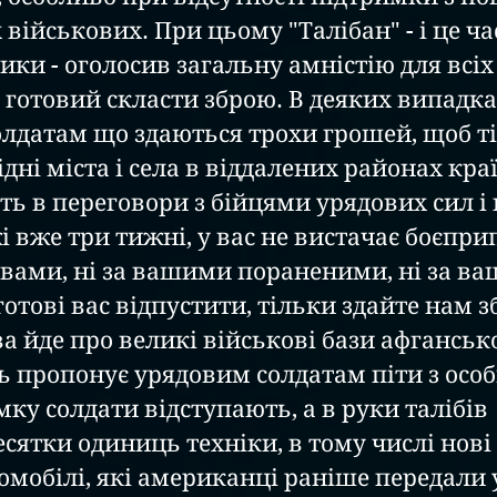
ійськових. При цьому "Талібан" - і це час
ики - оголосив загальну амністію для всіх
 готовий скласти зброю. В деяких випадка
олдатам що здаються трохи грошей, щоб ті
рідні міста і села в віддалених районах кра
ь в переговори з бійцями урядових сил і 
жі вже три тижні, у вас не вистачає боєприп
а вами, ні за вашими пораненими, ні за в
отові вас відпустити, тільки здайте нам з
ва йде про великі військові бази афганської
ть пропонує урядовим солдатам піти з осо
мку солдати відступають, а в руки талібів 
сятки одиниць техніки, в тому числі нові 
омобілі, які американці раніше передали 