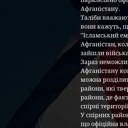
паралельно оф
Афганістану.
Таліби вважают
вони кажуть, що
"Ісламський емі
Афганістан, ко
зайшли війська
Зараз неможливо
Афганістану кон
можна розділити
райони, які тв
райони, де фак
спірні території
У спірних район
що офіційна вла