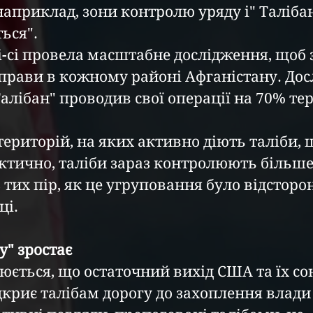
 наприклад, зони контролю уряду і" Таліба
ься".
бі-сі провела масштабне дослідження, щоб 
справи в кожному районі Афганістану. Дос
алібан" проводив свої операції на 70% тер
територій, на яких активно діють таліби, 
ктично, таліби зараз контролюють більше 
 тих пір, як це угруповання було відсторон
ці.
у" зростає
юється, що остаточний вихід США та їх со
криє талібам дорогу до захоплення влади 