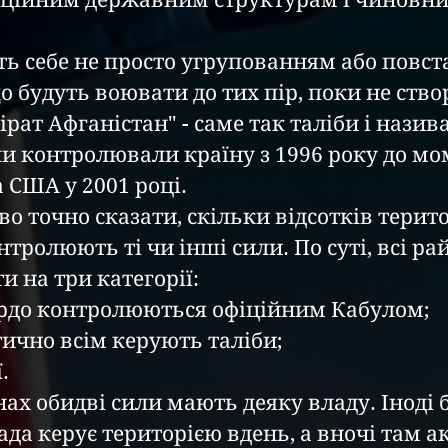
іційним державним структурам і чиновни
ь себе не просто угрупованням або повст
 будуть воювати до тих пір, поки не ство
рат Афганістан" - саме так таліби і назив
ли контролювали країну з 1996 року до мо
 США у 2001 році.
 точно сказати, скільки відсотків терито
тролюють ті чи інші сили. По суті, всі ра
 на три категорії:
ердо контролюються офіційним Кабулом;
тично всім керують таліби;
.
ах обидві сили мають деяку владу. Іноді б
да керує територією вдень, а вночі там ак