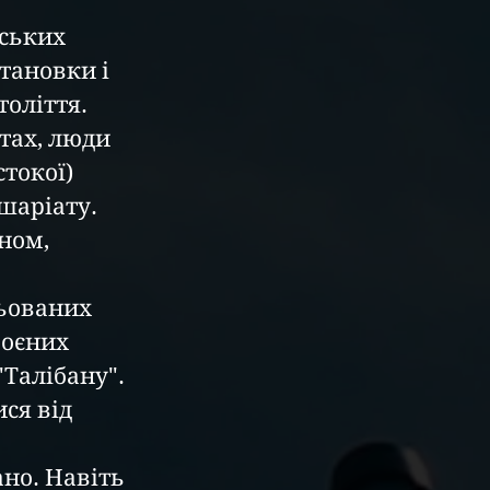
ських 
тановки і 
толіття.
тах, люди 
токої) 
аріату. 
ном, 
льованих 
роєних 
Талібану". 
ся від 
но. Навіть 