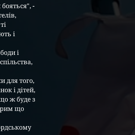
ояться", - 
елів, 
ті 
ть і 
боди і 
спільства, 
 для того, 
к і дітей, 
що ж буде з 
арим що 
ордському 