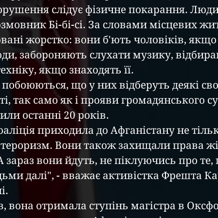
рушення слідує фізичне покарання. Люди б
змовник Бі-бі-сі. За словами місцевих жит
ані жорстко: вони б'ють чоловіків, якщо 
ди, забороняють слухати музику, відбираю
хніку, якщо знаходять її.
побоюються, що у них відберуть деякі сво
і, так само як і прояви громадянського су
или останні 20 років.
аліція приходила до Афганістану не тільки
тероризм. Вони також захищали права жіно
А зараз вони йдуть, не піклуючись про те, 
ьми далі", - вважає активістка Фрешта К
і.
в, вона отримала ступінь магістра в Оксф