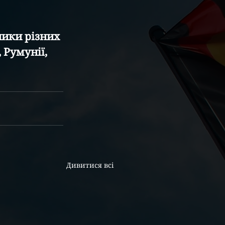
ники різних 
 Румунії, 
Дивитися всі