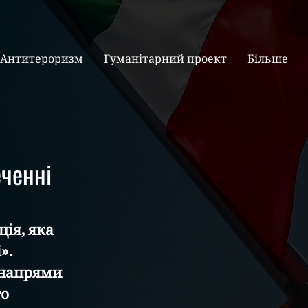
Антитероризм
Гуманітарний проект
Більше
еченні
ія, яка 
». 
 напрями 
о 