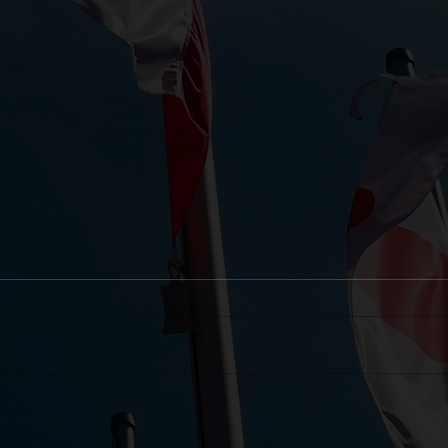
День Державного Прапора України
Всесв
!
допом