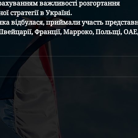
врахуванням важливості розгортання 
ої стратегії в Україні.
 яка відбулася, приймали участь представ
 Швейцарії, Франції, Марроко, Польщі, ОАЕ,