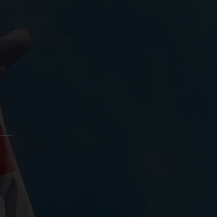
ітній день гуманітарної
оги !