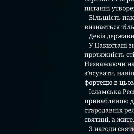
питанні утворе
   Більшість пакистанців люди щиро віруючі. У країні офіційно 
визнається тіль
   Девіз держав
   У Пакистані знаходиться одна з найбільших фортець в світі – 
протяжність ст
Незважаючи на 
з’ясувати, нав
фортецю в цьом
   Ісламська Республіка Пакистан із кожним роком стає все більш 
привабливою дл
стародавніх рел
святині, а жите
   З нагоди святкування Національного дня Пакистану, керівник 