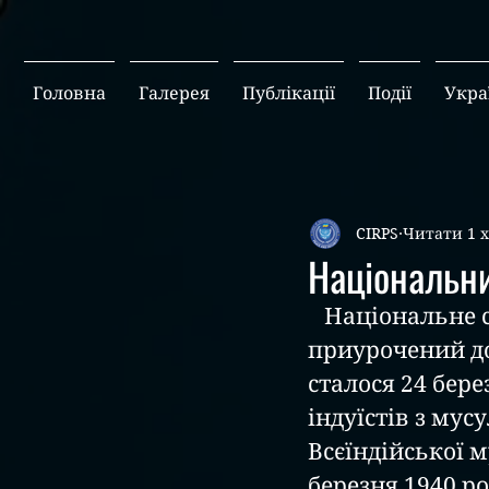
Головна
Галерея
Публікації
Події
Укра
CIRPS
Читати 1 
Національн
   Національне
приурочений до
сталося 24 бер
індуїстів з мус
Всєїндійської м
березня 1940 ро