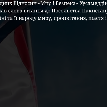
них Відносин «Мир і Безпека» Хусамеддін
лав слова вітання до Посольства Пакистану
ні та її народу миру, процвітання, щастя і