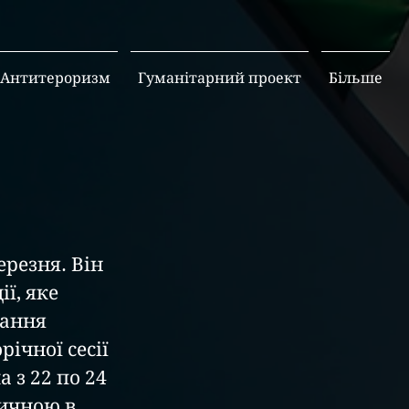
Антитероризм
Гуманітарний проект
Більше
ерезня. Він
ї, яке 
вання 
ічної сесії 
 з 22 по 24 
ричною в 