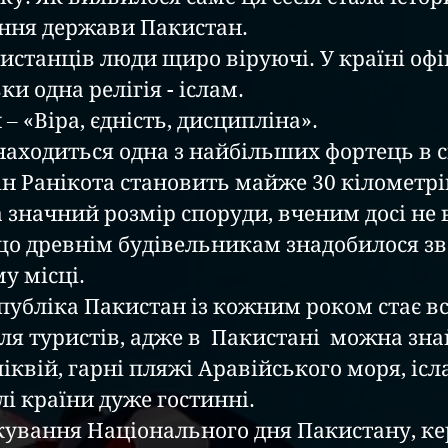
ння держави Пакистан.
ки одна релігія - іслам.
и – «Віра, єдність, дисципліна».
ін Ранікота становить майже 30 кілометрів
значний розмір споруди, вченим досі не 
іщо древнім будівельникам знадобилося зв
у місці.
я туристів, адже в  Пакистані  можна знай
іквій, гарні пляжі Аравійського моря, ісл
лі країни дуже гостинні. 