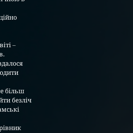
. 
вдалося 
одити 
ти безліч 
амські 