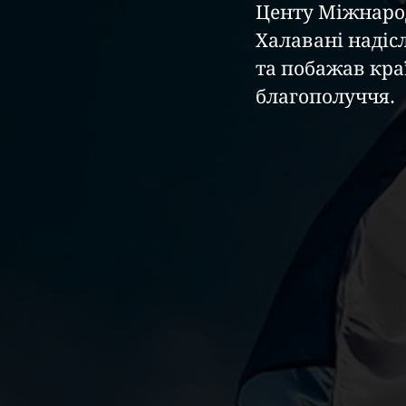
Центу Міжнарод
Халавані надіс
та побажав краї
благополуччя.