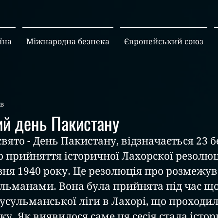
їна
Міжнародна безпека
Європейський союз
хв
ий день Пакистану
 свято - День Пакистану, відзначається 23 б
 прийняття історичної Лахорскої резолюці
езня 1940 року. Це резолюція про розмежу
ульманами. Вона була прийнята під час щор
усульманської ліги в Лахорі, що проходила
ку. Як виявилося саме ця сесія стала істо