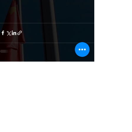
Дивитися всі
Останні пости