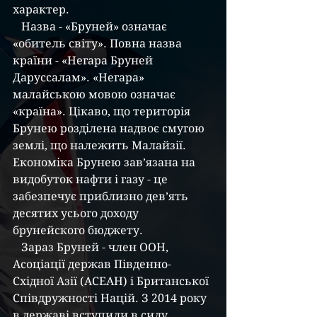
характер.
   Назва - «Бруней» означає 
«обитель світу». Повна назва 
країни - «Негара Бруней 
Даруссалам». «Негара» 
малайською мовою означає 
«країна». Цікаво, що територія 
Брунею розділена надвоє смугою 
землі, що належить Малайзії. 
Економіка Брунею зав’язана на 
видобуток нафти і газу - це 
забезпечує приблизно дев’ять
десятих усього доходу 
брунейского бюджету.
   Зараз Бруней - член ООН, 
Асоціації держав Південно-
Східної Азії (АСЕАН) і Британської 
Співдружності Націй. З 2014 року 
в державі вступили в силу 