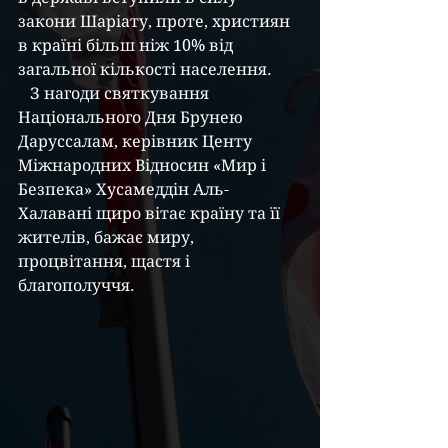
закони Шаріату, проте, християн 
в країні більш ніж 10% від 
загальної кількості населення.
   З нагоди святкування 
Національного Дня Брунею 
Даруссалам, керівник Центу 
Міжнародних Відносин «Мир і 
Безпека» Хусамеддін Аль-
Халавані щиро вітає країну та її 
жителів, бажає миру, 
процвітання, щастя і 
благополуччя.