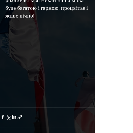
розвивається! Нехай наша мова 
буде багатою і гарною, процвітає і 
живе вічно!