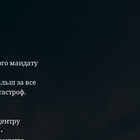
ільш за все 
тастроф. 
- 