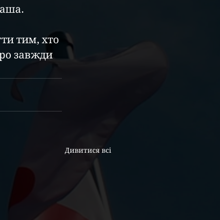
таша.
бро завжди 
Дивитися всі