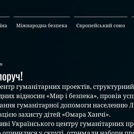
їна
Міжнародна безпека
Європейський союз
хв
поруч!
них відносин «Мир і безпека», провів ус
ання гуманітарної допомоги населенню Л
ацією захисту дітей «Омара Ханчі». 
тиві Українського центру гуманітарних пр
о опинилися у скруті, отримали набори пр