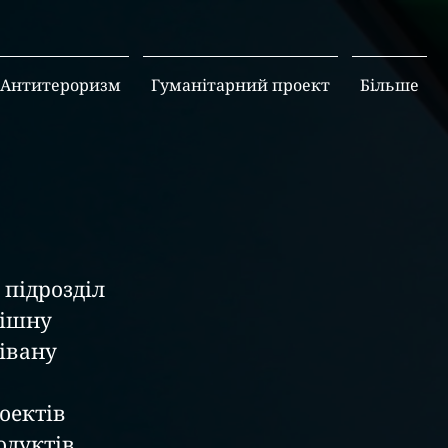
Антитероризм
Гуманітарний проект
Більше
пішну 
івану 
оектів 
одуктів 