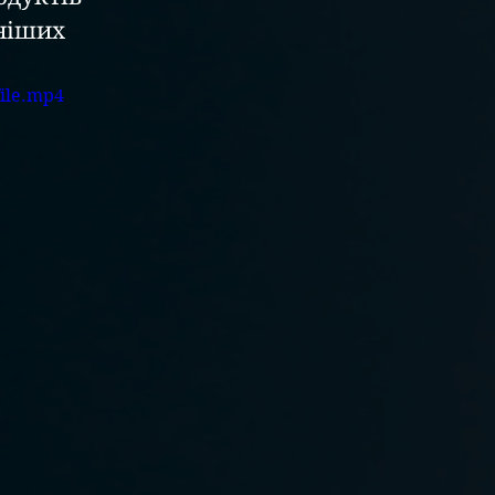
ніших 
ile.mp4