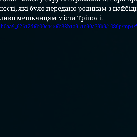
ності, які було передано родинам з найбід
бливо мешканцям міста Тріполі.
eo/4b0aa9_62612d6b00c4456b83b1a951e90a39b9/1080p/mp4/f