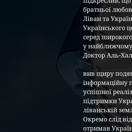
підкреслив, що 
братньої любові
Ліван та Україн
Українського ц
серед широкого
у найближчому 
Доктор Аль-Хал
вив щиру подяку
інформаційну п
успішної реаліз
підтримки Укра
ліванській земл
Окремо слід ві
отримав Україн