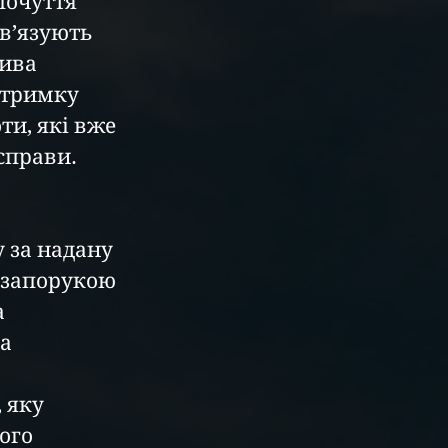
почуття 
в’язують 
ива 
дтримку 
и, які вже 
справи.
 за надану 
 запорукою 
 
а 
 яку 
ого 