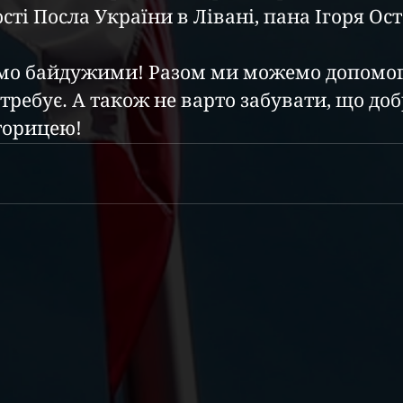
ті Посла України в Лівані, пана Ігоря Ос
требує. А також не варто забувати, що до
торицею!