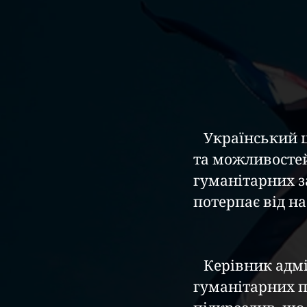
   Український центр гуманітарних проектів, у рамках свого мандату 
та можливостей
гуманітарних за
потерпає від на
   Керівник адміністративного управління Українського центру 
гуманітарних пр