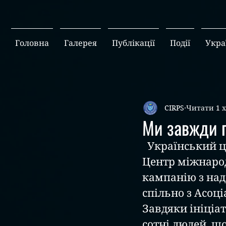
Головна
Галерея
Публікації
Події
Укра
CIRPS
Читати 1 
Ми завжди 
  Український центр гуманітарних проектів, структурний підрозділ 
Центр міжнарод
кампанію з над
спільно з Асоці
Завдяки ініціа
сотні людей, щ