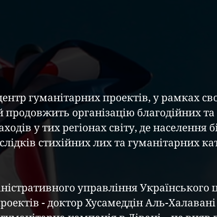
 продовжить організацію благодійних та 
ходів у тих регіонах світу, де населення б
слідків стихійних лих та гуманітарних ка
оектів - доктор Хусамеддін Аль-Халавані 