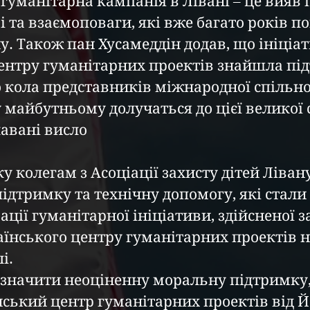
гуманітарна кампанія в Лівані – це вияв 
 та взаємоповаги, які вже багато років по
у. Також пан Хусамеддін додав, що ініціат
ентру гуманітарних проектів знайшла пі
 кола представників міжнародної спільнот
майбутньому долучаться до цієї великої 
авані висло
 колегам з Асоціації захисту дітей Лівану
ідтримку та технічну допомогу, які стали
ації гуманітарної ініціативи, здійсненої за
їнського центру гуманітарних проектів н
і. 
дзначити неоціненну моральну підтримку,
ський центр гуманітарних проектів від Й