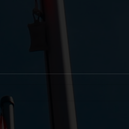
День Державного Прапора України
Всесв
!
допом