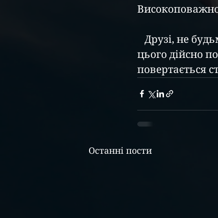
Високоповажнос
   Друзі, не будьмо байдужими! Разом ми можемо допомогти тим, хто 
цього дійсно по
повертається с
Останні пости