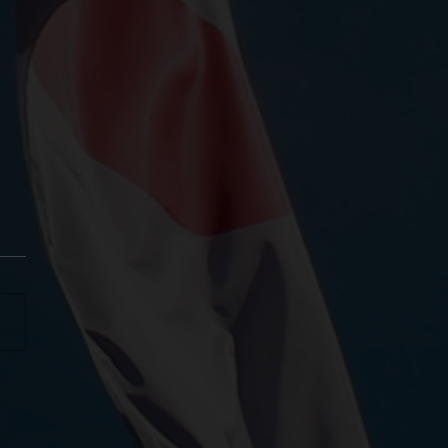
ітній день гуманітарної
оги !