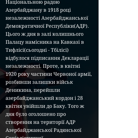
Національною радою 
Азербайджану в 1918 році 
незалежності Азербайджанської 
Демократичної Республіки(АДР). 
Цього ж дня в залі колишнього 
Палацу намісника на Кавказі в 
Тифлісі(сьогодні - Тбілісі) 
відбулося підписання Декларації 
незалежності. Проте, в квітні 
1920 року частини Червоної армії, 
розбивши залишки військ 
Деникина, перейшли 
азербайджанський кордон і 28 
квітня увійшли до Баку. Того ж 
дня було оголошено про 
створення на території АДР 
Азербайджанської Радянської 