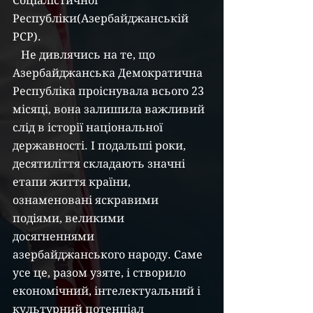
Соціалістичної 
Республіки(Азербайджанській 
РСР).
   Не дивлячись на те, що 
Азербайджанська Демократична 
Республіка проіснувала всього 23 
місяці, вона залишила важливий 
слід в історії національної 
державності. І подальші роки, 
десятиліття складають значні 
етапи життя країни, 
ознаменовані яскравими 
подіями, великими 
досягненнями 
азербайджанського народу. Саме 
усе це, разом узяте, і створило 
економічний, інтелектуальний і 
культурний потенціал 