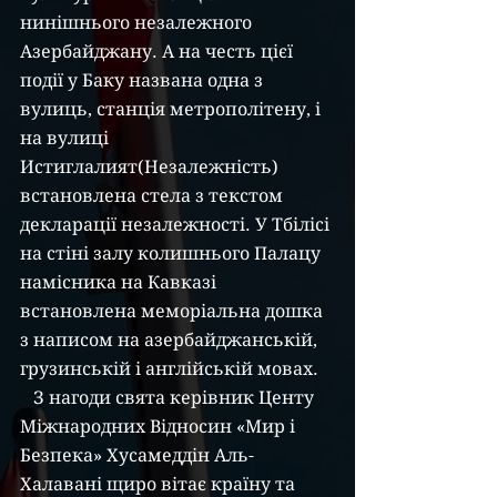
нинішнього незалежного 
Азербайджану. А на честь цієї 
події у Баку названа одна з 
вулиць, станція метрополітену, і 
на вулиці 
Истиглалият(Незалежність) 
встановлена стела з текстом 
декларації незалежності. У Тбілісі 
на стіні залу колишнього Палацу 
намісника на Кавказі 
встановлена меморіальна дошка 
з написом на азербайджанській, 
грузинській і англійській мовах.
   З нагоди свята керівник Центу 
Міжнародних Відносин «Мир і 
Безпека» Хусамеддін Аль-
Халавані щиро вітає країну та 