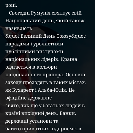
році.
   Сьогодні Румунія святкує свій 
Національний день, який також 
називають
&quot;Великий День Союзу&quot;, 
парадами і урочистими 
публічними виступами
національних лідерів. Країна 
одягається в кольори 
національного прапора. Основні
заходи проходять в таких містах, 
як Бухарест і Альба-Юлія. Це 
офіційне державне
свято, так що у багатьох людей в 
країні вихідний день. Банки, 
державні установи та
багато приватних підприємств 