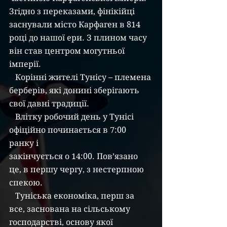
Згідно з переказами, фінікійці 
заснували місто Карфаген в 814 
році до нашої ери. З плином часу 
він став центром могутньої 
імперії.
   Корінні жителі Тунісу – племена 
берберів, які донині зберігають 
свої давні традиції.
   Влітку робочий день у Тунісі 
офіційно починається в 7:00 
ранку і
закінчується о 14:00. Пов’язано 
це, в першу чергу, з нестерпною 
спекою.
   Туніська економіка, перш за 
все, заснована на сільському 
господарстві, основу якої 