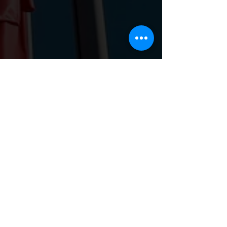
Дивитися всі
Останні пости