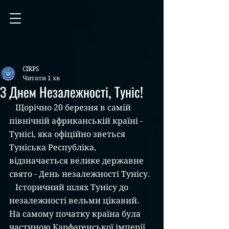
CIRPS
Читати 1 хв
З Днем Незалежності, Туніс!
   Щорічно 20 березня в самій 
північній африканській країні - 
Тунісі, яка офіційно зветься 
Туніська Республіка, 
відзначається велике державне 
свято - День незалежності Тунісу.
   Історичний шлях Тунісу до 
незалежності вельми цікавий. 
На самому початку країна була 
частиною Карфагенської імперії. 