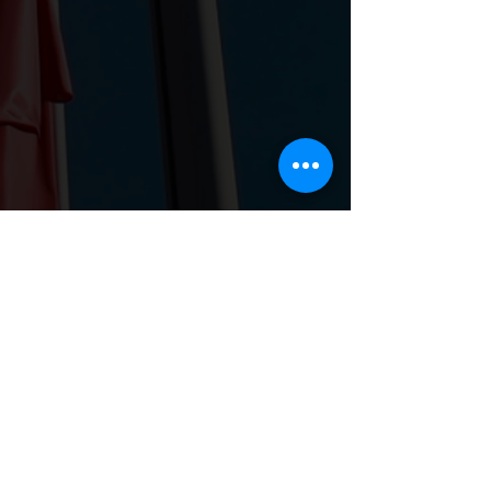
Дивитися всі
Останні пости