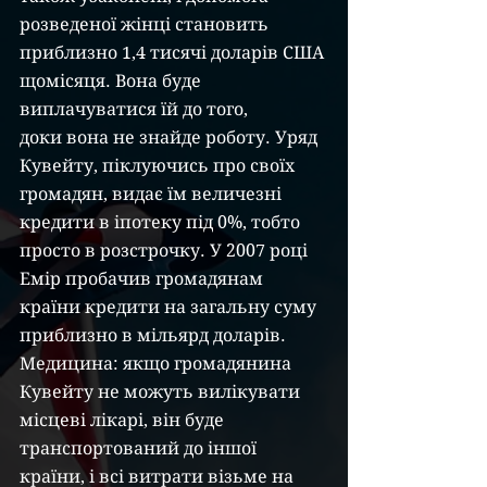
розведеної жінці становить 
приблизно 1,4 тисячі доларів США 
щомісяця. Вона буде 
виплачуватися їй до того,
доки вона не знайде роботу. Уряд 
Кувейту, піклуючись про своїх 
громадян, видає їм величезні 
кредити в іпотеку під 0%, тобто 
просто в розстрочку. У 2007 році 
Емір пробачив громадянам 
країни кредити на загальну суму 
приблизно в мільярд доларів. 
Медицина: якщо громадянина 
Кувейту не можуть вилікувати 
місцеві лікарі, він буде 
транспортований до іншої 
країни, і всі витрати візьме на 