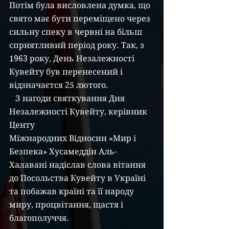
Потім була висловлена думка, що 
свято має бути переміщено через 
сильну спеку в червні на більш 
сприятливий період року. Так, з 
1963 року, День Незалежності 
Кувейту був перенесений і 
відзначаєтся 25 лютого.
   З нагоди святкування Дня 
Незалежності Кувейту, керівник 
Центу
Міжнародних Відносин «Мир і 
Безпека» Хусамеддін Аль-
Халавані надіслав слова вітання 
до Посольства Кувейту в Україні 
та побажав країні та її народу 
миру, процвітання, щастя і 
благополуччя.