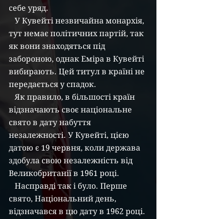
себе уряд.
   У Кувейті незвичайна монархія, 
тут немає політичних партій, так 
як вони знаходяться під 
забороною, однак Еміра в Кувейті 
вибирають. Цей титул в країні не 
передається у спадок.
   Як правило, в більшості країн 
відзначають своє національне 
свято в дату набуття 
незалежності. У Кувейті, цією 
датою є 19 червня, коли держава 
здобула свою незалежність від 
Великобританії в 1961 році.
   Насправді так і було. Перше 
свято, Національний день, 
відзначався в цю дату в 1962 році. 