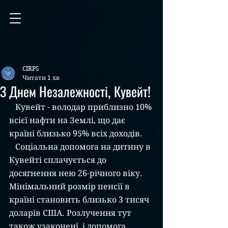
CIRPS
Читати 1 хв
З Днем Незалежності, Кувейт!
   Кувейт - володар приблизно 10% 
всієї нафти на Землі, що дає 
країні близько 95% всіх доходів.
   Соціальна допомога на дитину в 
Кувейті сплачується до 
досягнення нею 26-річного віку. 
Мінімальний розмір пенсії в 
країні становить близько 3 тисяч 
доларів США. Розлучення тут 
також узаконені, і допомога 