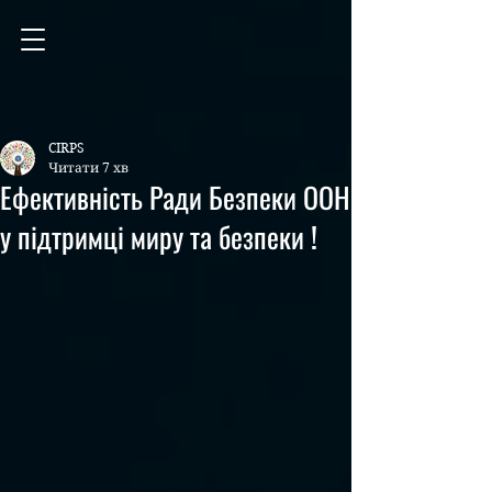
CIRPS
Читати 7 хв
Ефективність Ради Безпеки ООН
у підтримці миру та безпеки !