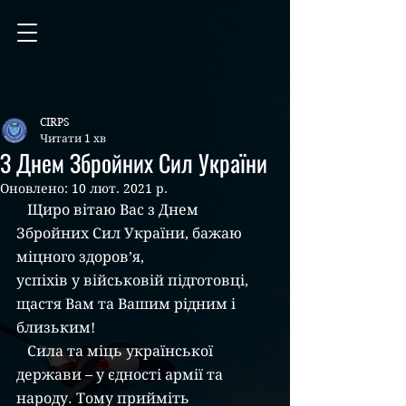
CIRPS
Читати 1 хв
З Днем Збройних Сил України
Оновлено:
10 лют. 2021 р.
   Щиро вітаю Вас з Днем 
Збройних Сил України, бажаю 
міцного здоров’я,
успіхів у військовій підготовці, 
щастя Вам та Вашим рідним і 
близьким!
   Сила та міць української 
держави – у єдності армії та 
народу. Тому прийміть