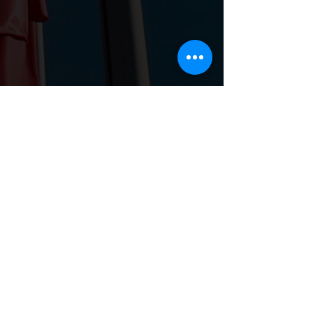
Дивитися всі
Останні пости