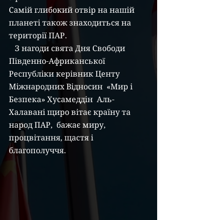
Самій глибокий отвір на нашій 
планеті також знаходиться на 
території ПАР.
   З нагоди свята Дня Свободи 
Південно-Африканської 
Республіки керівник Центу 
Міжнародних Відносин  «Мир і 
Безпека» Хусамеддін  Аль-
Халавані щиро вітає країну та 
народ ПАР,  бажає миру, 
процвітання, щастя і 
благополуччя.