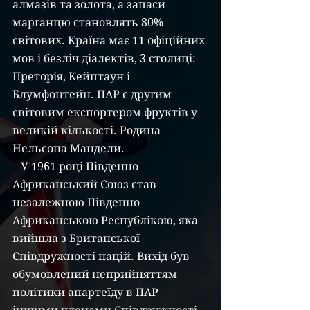
алмазів та золота, а запаси 
марганцю становлять 80% 
світових. Країна має 11 офіційних 
мов і безліч діалектів, 3 столиці: 
Преторія, Кейптаун і 
Блумфонтейн. ПАР є другим 
світовим експортером фруктів у 
великій кількості. Родина 
Нельсона Мандели.
   У 1961 році Південно-
Африканський Союз став 
незалежною Південно-
Африканською Республікою, яка 
вийшла з Британської 
Співдружності націй. Вихід був 
обумовлений неприйняттям 
політики апартеїду в ПАР 