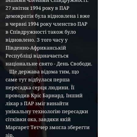
іншими членами Співдружності. 
27 квітня 1994 року в ПАР 
демократія була відновлена і вже 
в червні 1994 року членство ПАР 
в Співдружності також було 
відновлено. З того часу у 
Південно-Африканській 
Республіці відзначається 
національне свято - День Свободи.
   Ще держава відома тим, що 
саме тут відбулася перша 
пересадка серця людини. Її 
проводив Кріс Барнард. Інший 
лікар з ПАР зміг винайти 
унікальну технологію пересадки 
сітківки ока, завдяки якій 
Маргарет Тетчер змогла зберегти 
зір.