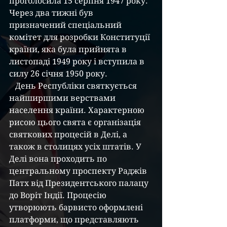
проголосила 15 серпня 1947 року. 
Через два тижні був 
призначений спеціальний 
комітет для розробки Конституції 
країни, яка була прийнята в 
листопаді 1949 року і вступила в 
силу 26 січня 1950 року.
   День Республіки святкується 
найширшими верствами 
населення країни. Характерною 
рисою цього свята є організація 
святкових процесій в Делі, а 
також в столицях усіх штатів. У 
Делі вона проходить по 
центральному проспекту Раджів 
Патх від Президентського палацу 
до Воріт Індії. Процесію 
утворюють барвисто оформлені 
платформи, що представляють 