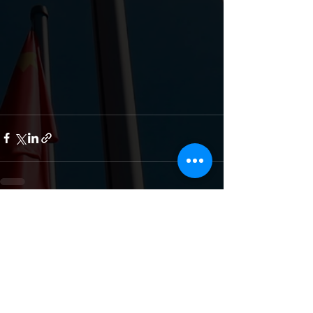
Дивитися всі
Останні пости