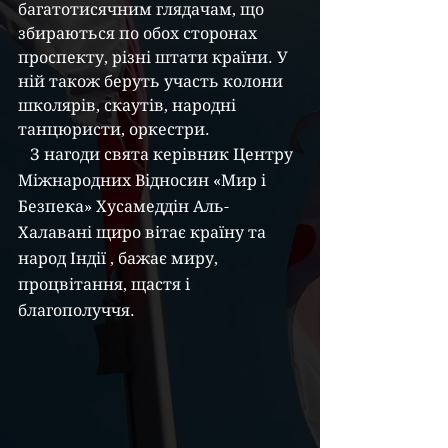
багатотисячним глядачам, що 
збираються по обох сторонах 
проспекту, різні штати країни. У 
ній також беруть участь колони 
школярів, скаутів, народні 
танцюристи, оркестри.
   З нагоди свята керівник Центру 
Міжнародних Відносин «Мир і 
Безпека» Хусамеддін Аль-
Халавані щиро вітає країну та 
народ Індії , бажає миру, 
процвітання, щастя і 
благополуччя.