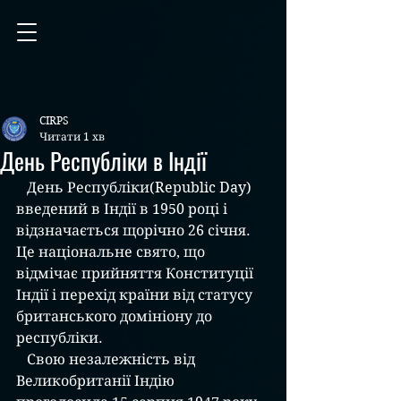
CIRPS
Читати 1 хв
День Республіки в Індії
   День Республіки(Republic Day) 
введений в Індії в 1950 році і 
відзначається щорічно 26 січня. 
Це національне свято, що 
відмічає прийняття Конституції 
Індії і перехід країни від статусу 
британського домініону до 
республіки. 
   Свою незалежність від 
Великобританії Індію 