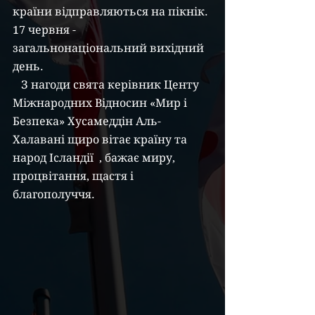
країни відправляються на пікнік. 
17 червня - 
загальнонаціональний вихідний 
день.
   З нагоди свята керівник Центу 
Міжнародних Відносин «Мир і 
Безпека» Хусамеддін Аль-
Халавані щиро вітає країну та 
народ Ісландії  , бажає миру, 
процвітання, щастя і 
благополуччя.