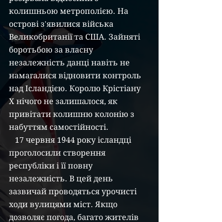
колишньою метрополією. На 
острові з'явилися війська 
Великобританії та США. Зайняті 
боротьбою за власну 
незалежність данці навіть не 
намагалися відновити контроль 
над Ісландією. Королю Крістіану 
Х нічого не залишалося, як 
привітати колишню колонію з 
набуттям самостійності.
   17 червня 1944 року ісландці 
проголосили створення 
республіки і її повну 
незалежність. В цей день 
зазвичай проводяться урочисті 
ходи вулицями міст. Якщо 
дозволяє погода, багато жителів 