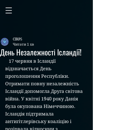
CIRPS
Читати 1 хв
День Незалежності Ісландії!
   17 червня в Ісландії 
відзначається День 
проголошення Республіки.
Отримати повну незалежність 
Ісландії допомогла Друга світова 
війна. У квітні 1940 року Данія 
була окупована Німеччиною. 
Ісландія підтримала 
антигітлерівську коаліцію і 
розірвала відносини з 