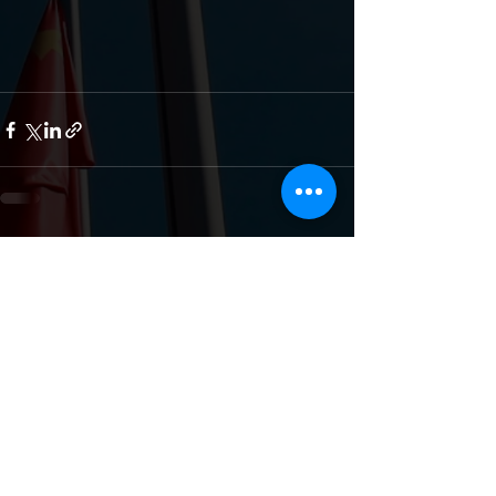
Дивитися всі
Останні пости