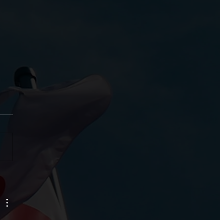
 привітати шановного посла
 Україні з 80-ю річницею
жності Індонезії, та
ати йому та дружньому