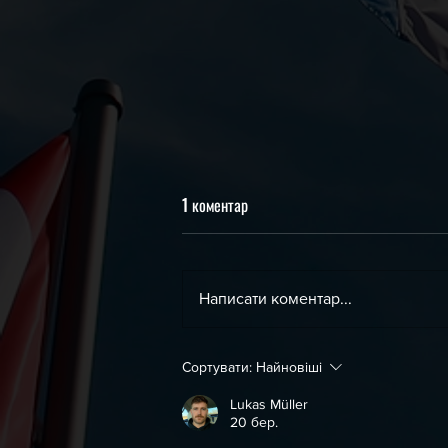
1 коментар
Написати коментар...
День Незалежності України !
Сортувати:
Найновіші
Lukas Müller
20 бер.