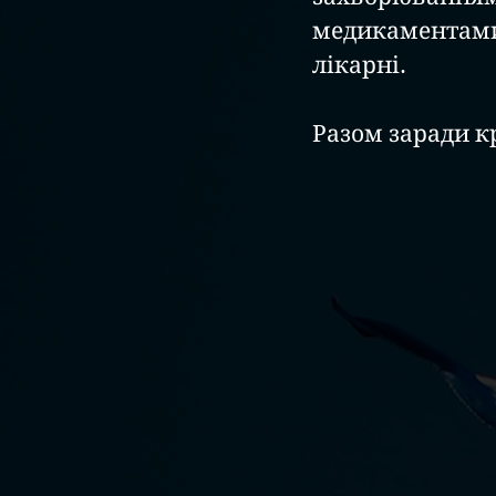
медикаментами 
лікарні.
Разом заради к