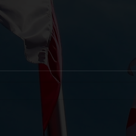
День Державного Прапора України
Радий
!
Індонезії в
незале
побаж