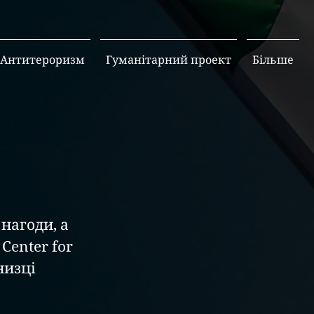
Антитероризм
Гуманітарний проект
Більше
нагоди, а 
enter for 
низці 